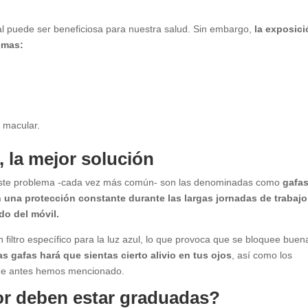
al puede ser beneficiosa para nuestra salud. Sin embargo,
la exposic
emas:
n macular.
, la mejor solución
 a este problema -cada vez más común- son las denominadas como
gafa
 una protección constante durante las largas jornadas de trabajo
do del móvil.
filtro específico para la luz azul, lo que provoca que se bloquee buen
as gafas hará que sientas cierto alivio en tus ojos
, así como los
 que antes hemos mencionado.
or deben estar graduadas?